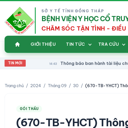
SỞ Y TẾ TỈNH ĐỒNG THÁP
BỆNH VIỆN Y HỌC CỔ TR
CHĂM SÓC TẬN TÌNH - ĐIỀU 
GIỚI THIỆU
TIN TỨC
TRA CỨU
Thông báo ban hành tài liệu chuyên môn H
TIN MỚI
14:43
Trang chủ
/
2024
/
Tháng 09
/
30
/
GÓI THẦU
(670-TB-YHCT) Thông