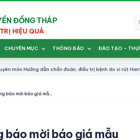
UYỀN ĐỒNG THÁP
TRỊ HIỆU QUẢ
CHUYÊN MỤC
THÔNG BÁO
ĐÀO TẠO – THỰ
ướng dẫn chẩn đoán, điều trị bệnh do vi rút Hanta (Số 7
(670-TB-YHCT) Thông báo mời báo giá mẫu chương trình ngoại kiểm tra chất lượng xét nghiệm năm 2025
 báo mời báo giá mẫu