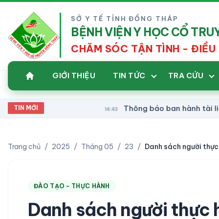
SỞ Y TẾ TỈNH ĐỒNG THÁP
BỆNH VIỆN Y HỌC CỔ TR
CHĂM SÓC TẬN TÌNH - ĐIỀU 
GIỚI THIỆU
TIN TỨC
TRA CỨU
Thông báo ban hành tài liệu chuy
TIN MỚI
14:43
Trang chủ
/
2025
/
Tháng 05
/
23
/
ĐÀO TẠO - THỰC HÀNH
Danh sách người thực