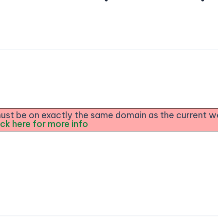
e must be on exactly the same domain as the current 
ick here for more info