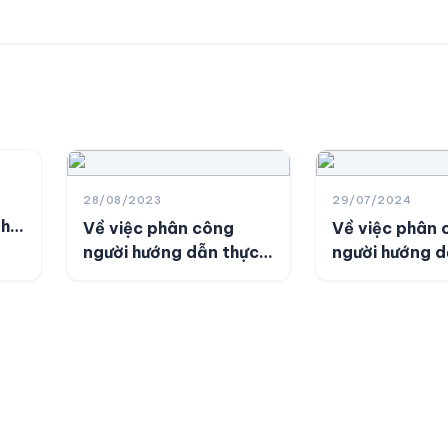
28/08/2023
29/07/2024
nh
Về việc phân công
Về việc phân 
nh
người hướng dẫn thực
người hướng d
hành Trương Ngọc
hành Lê Thị M
Ngân