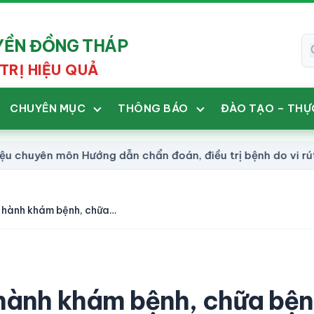
UYỀN ĐỒNG THÁP
TRỊ HIỆU QUẢ
CHUYÊN MỤC
THÔNG BÁO
ĐÀO TẠO – THỰ
ên môn Hướng dẫn chẩn đoán, điều trị bệnh do vi rút Han
Danh sách người thực hành khám bệnh, chữa bệnh (399/YHCT)
 hành khám bệnh, chữa bệ