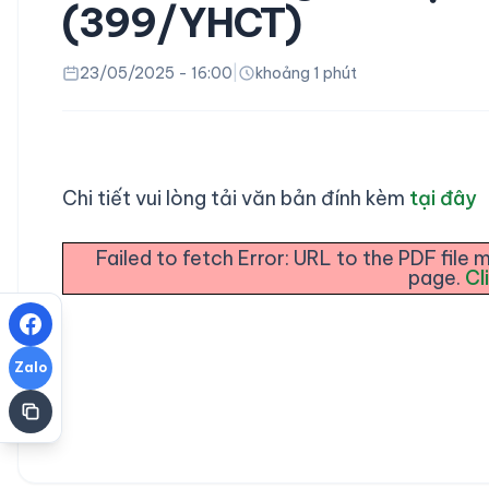
(399/YHCT)
23/05/2025 - 16:00
|
khoảng 1 phút
Chi tiết vui lòng tải văn bản đính kèm
tại đây
Failed to fetch Error: URL to the PDF fil
page.
Cl
Zalo