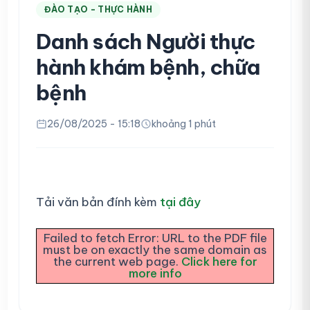
ĐÀO TẠO - THỰC HÀNH
Danh sách Người thực
hành khám bệnh, chữa
bệnh
26/08/2025 - 15:18
khoảng 1 phút
Tải văn bản đính kèm
tại đây
Failed to fetch Error: URL to the PDF file
must be on exactly the same domain as
the current web page.
Click here for
more info