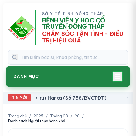
SỞ Y TẾ TỈNH ĐỒNG THÁP
BỆNH VIỆN Y HỌC CỔ
TRUYỀN ĐỒNG THÁP
CHĂM SÓC TẬN TÌNH - ĐIỀU
TRỊ HIỆU QUẢ
DANH MỤC
bệnh do vi rút Hanta (Số 758/BVCTĐT)
Thông 
TIN MỚI
14:41
Trang chủ
/
2025
/
Tháng 08
/
26
/
Danh sách Người thực hành khám bệnh, chữa bệnh