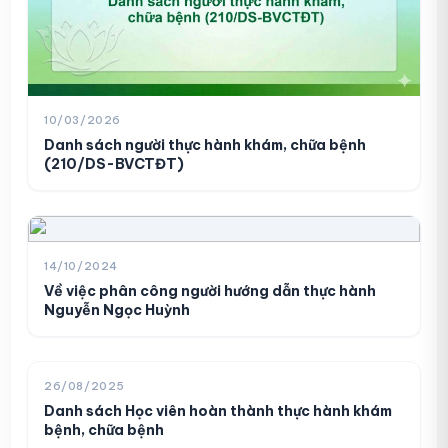
10/03/2026
Danh sách người thực hành khám, chữa bệnh
Danh sách người thực hành khám,
(210/DS-BVCTĐT)
01
chữa bệnh (210/DS-BVCTĐT)
10/03/2026
Danh sách người thực hành khám
14/10/2024
02
bệnh, chữa bệnh (138/DS-BVCTĐT)
Về việc phân công người hướng dẫn thực hành
Nguyễn Ngọc Huỳnh
06/02/2026
Danh sách người thực hành khám
26/08/2025
03
bệnh, chữa bệnh (129/DS-BVCTĐT)
Danh sách Học viên hoàn thành thực hành khám
bệnh, chữa bệnh
06/02/2026