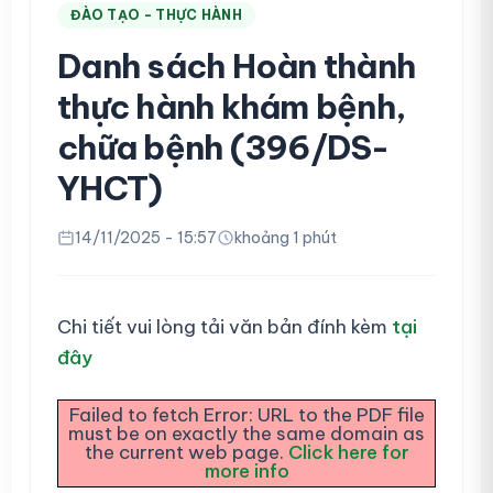
ĐÀO TẠO - THỰC HÀNH
Danh sách Hoàn thành
thực hành khám bệnh,
chữa bệnh (396/DS-
YHCT)
14/11/2025 - 15:57
khoảng 1 phút
Chi tiết vui lòng tải văn bản đính kèm
tại
đây
Failed to fetch Error: URL to the PDF file
must be on exactly the same domain as
the current web page.
Click here for
more info