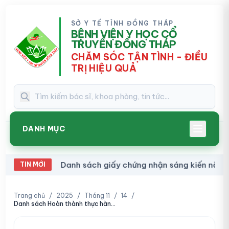
SỞ Y TẾ TỈNH ĐỒNG THÁP
BỆNH VIỆN Y HỌC CỔ
TRUYỀN ĐỒNG THÁP
CHĂM SÓC TẬN TÌNH - ĐIỀU
TRỊ HIỆU QUẢ
DANH MỤC
Danh sách giấy chứng nhận sáng kiến năm 2026
TIN MỚI
16:00
Trang chủ
/
2025
/
Tháng 11
/
14
/
Danh sách Hoàn thành thực hành khám bệnh, chữa bệnh (396/DS-YHCT)