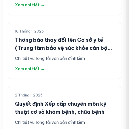
gian mạng, Sở Y tế Đồng Tháp ban hành Kế hoạch
Xem chi tiết →
thực hiện như sau: Chi tiết vui lòng tải văn bản đính
kèm
16 Tháng 1, 2025
Thông báo thay đổi tên Cơ sở y tế
(Trung tâm bảo vệ sức khỏe cán bộ
Tỉnh)
Chi tiết vui lòng tải văn bản đính kèm
Xem chi tiết →
2 Tháng 1, 2025
Quyết định Xếp cấp chuyên môn kỹ
thuật cơ sở khám bệnh, chữa bệnh
Chi tiết vui lòng tải văn bản đính kèm