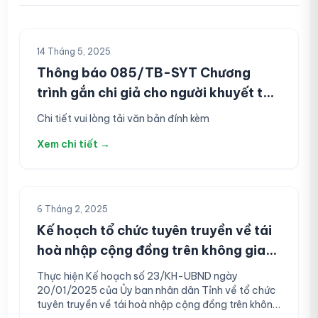
14 Tháng 5, 2025
Thông báo 085/TB-SYT Chương
trình gắn chi giả cho người khuyết tật
do tổ chức Mercer On Misson – MOM
Chi tiết vui lòng tải văn bản đính kèm
(Hoa Kỳ) tài trợ trên địa bàn tỉnh
Xem chi tiết →
Đồng Tháp
6 Tháng 2, 2025
Kế hoạch tổ chức tuyên truyền về tái
hoà nhập cộng đồng trên không gian
mạng (14/KH-SYT) ngày
Thực hiện Kế hoạch số 23/KH-UBND ngày
05/02/2025
20/01/2025 của Ủy ban nhân dân Tỉnh về tổ chức
tuyên truyền về tái hoà nhập cộng đồng trên không