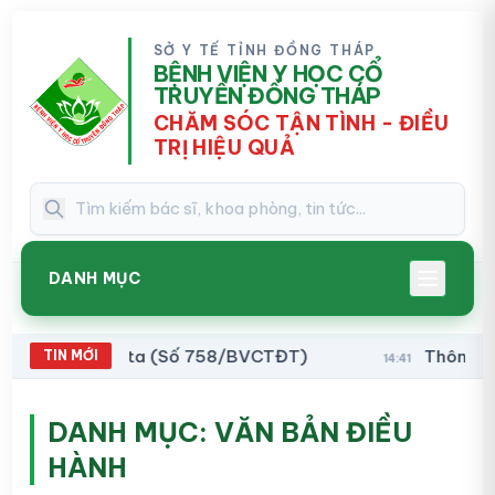
SỞ Y TẾ TỈNH ĐỒNG THÁP
BỆNH VIỆN Y HỌC CỔ
TRUYỀN ĐỒNG THÁP
CHĂM SÓC TẬN TÌNH - ĐIỀU
TRỊ HIỆU QUẢ
DANH MỤC
i rút Hanta (Số 758/BVCTĐT)
Thông báo về vi
TIN MỚI
14:41
DANH MỤC:
VĂN BẢN ĐIỀU
HÀNH