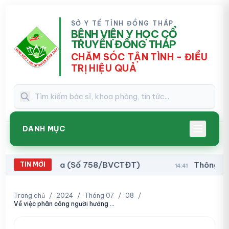
SỞ Y TẾ TỈNH ĐỒNG THÁP
BỆNH VIỆN Y HỌC CỔ
TRUYỀN ĐỒNG THÁP
CHĂM SÓC TẬN TÌNH - ĐIỀU
TRỊ HIỆU QUẢ
DANH MỤC
 rút Hanta (Số 758/BVCTĐT)
Thông báo về việ
TIN MỚI
14:41
Trang chủ
/
2024
/
Tháng 07
/
08
/
Về việc phân công người hướng dẫn thực hành Trần Chí Nam