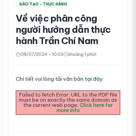
ĐÀO TẠO - THỰC HÀNH
Về việc phân công
người hướng dẫn thực
hành Trần Chí Nam
08/07/2024 - 10:03
khoảng 1 phút
Chi tiết vui lòng tải văn bản
tại đây
Failed to fetch Error: URL to the PDF file
must be on exactly the same domain as
the current web page.
Click here for
more info