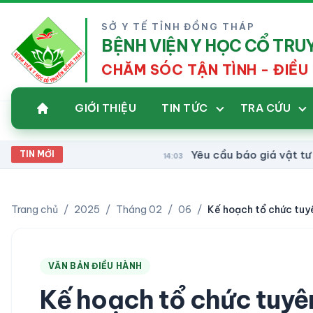
SỞ Y TẾ TỈNH ĐỒNG THÁP
BỆNH VIỆN Y HỌC CỔ TR
CHĂM SÓC TẬN TÌNH - ĐIỀU 
GIỚI THIỆU
TIN TỨC
TRA CỨU
Yêu cầu báo giá vật tư xét 
TIN MỚI
14:03
Trang chủ
/
2025
/
Tháng 02
/
06
/
VĂN BẢN ĐIỀU HÀNH
Kế hoạch tổ chức tuyên