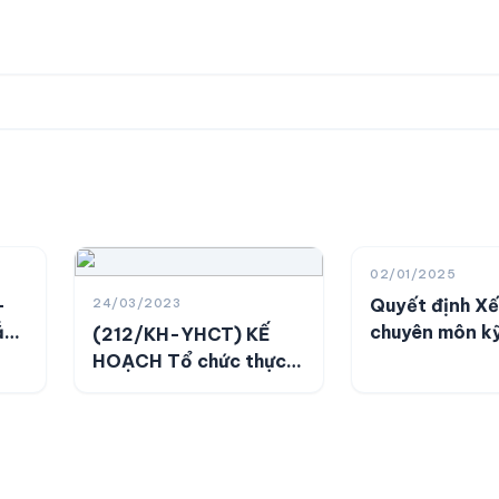
02/01/2025
-
Quyết định X
24/03/2023
ắn
chuyên môn kỹ
(212/KH-YHCT) KẾ
cơ sở khám bệ
HOẠCH Tổ chức thực
ức
bệnh
hiện xét thăng hạng
chức danh nghề nghiệp
rợ
viên chức chuyên
ồng
ngành y tế từ hạng IV
lên hạng III năm 2023