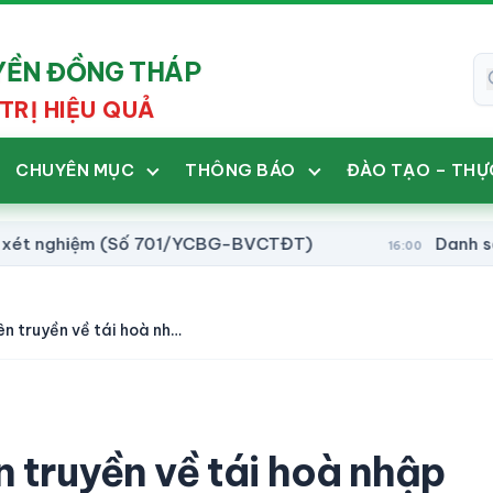
UYỀN ĐỒNG THÁP
TRỊ HIỆU QUẢ
CHUYÊN MỤC
THÔNG BÁO
ĐÀO TẠO – THỰ
nghiệm (Số 701/YCBG-BVCTĐT)
Danh sách giấ
16:00
Kế hoạch tổ chức tuyên truyền về tái hoà nhập cộng đồng trên không gian mạng (14/KH-SYT) ngày 05/02/2025
 truyền về tái hoà nhập