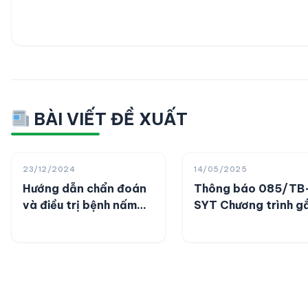
BÀI VIẾT ĐỀ XUẤT
23/12/2024
14/05/2025
Hướng dẫn chẩn đoán
Thông báo 085/TB
và điều trị bệnh nấm
SYT Chương trình g
Aspergillus phổi mạn
chi giả cho người
tính
khuyết tật do tổ ch
Mercer On Misson –
MOM (Hoa Kỳ) tài t
trên địa bàn tỉnh Đ
Tháp