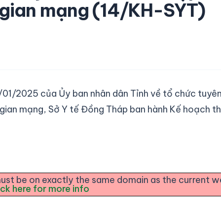
 gian mạng (14/KH-SYT)
01/2025 của Ủy ban nhân dân Tỉnh về tổ chức tuyê
 gian mạng, Sở Y tế Đồng Tháp ban hành Kế hoạch t
e must be on exactly the same domain as the current 
ick here for more info