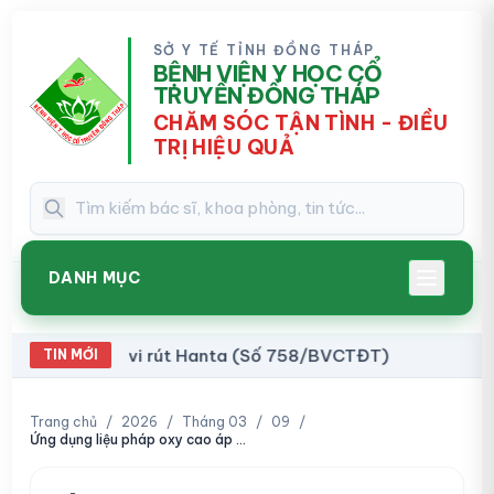
SỞ Y TẾ TỈNH ĐỒNG THÁP
BỆNH VIỆN Y HỌC CỔ
TRUYỀN ĐỒNG THÁP
CHĂM SÓC TẬN TÌNH - ĐIỀU
TRỊ HIỆU QUẢ
DANH MỤC
o vi rút Hanta (Số 758/BVCTĐT)
Thông báo về
TIN MỚI
14:41
Trang chủ
/
2026
/
Tháng 03
/
09
/
Ứng dụng liệu pháp oxy cao áp trong điều trị bệnh | Khoa học Công nghệ | THDT