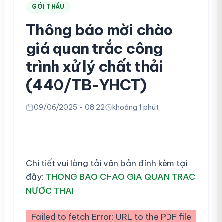
GÓI THẦU
Thông báo mời chào
giá quan trắc công
trình xử lý chất thải
(440/TB-YHCT)
09/06/2025 - 08:22
khoảng 1 phút
Chi tiết vui lòng tải văn bản đính kèm tại
đây:
THONG BAO CHAO GIA QUAN TRAC
NƯƠC THAI
Failed to fetch Error: URL to the PDF file