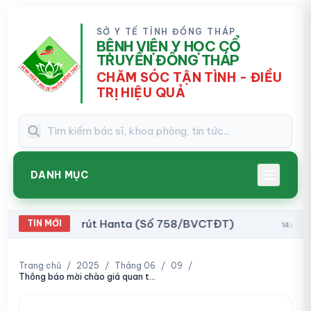
SỞ Y TẾ TỈNH ĐỒNG THÁP
BỆNH VIỆN Y HỌC CỔ
TRUYỀN ĐỒNG THÁP
CHĂM SÓC TẬN TÌNH - ĐIỀU
TRỊ HIỆU QUẢ
DANH MỤC
bệnh do vi rút Hanta (Số 758/BVCTĐT)
Thông b
TIN MỚI
14:41
Trang chủ
/
2025
/
Tháng 06
/
09
/
Thông báo mời chào giá quan trắc công trình xử lý chất thải (440/TB-YHCT)