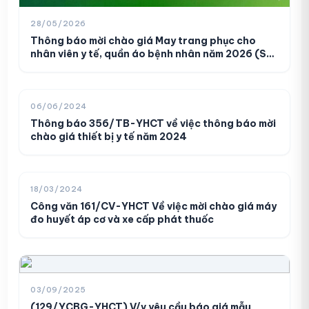
28/05/2026
Thông báo mời chào giá May trang phục cho
nhân viên y tế, quần áo bệnh nhân năm 2026 (Số
445/TB-BVCTĐT)
06/06/2024
Thông báo 356/TB-YHCT về việc thông báo mời
Danh sách người thực hành khám,
chào giá thiết bị y tế năm 2024
01
chữa bệnh (210/DS-BVCTĐT)
10/03/2026
18/03/2024
Công văn 161/CV-YHCT Về việc mời chào giá máy
Danh sách người thực hành khám
đo huyết áp cơ và xe cấp phát thuốc
02
bệnh, chữa bệnh (138/DS-BVCTĐT)
06/02/2026
03/09/2025
Danh sách người thực hành khám
03
(129/YCBG-YHCT) V/v yêu cầu báo giá mẫu
bệnh, chữa bệnh (129/DS-BVCTĐT)