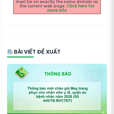
must be on exactly the same domain as
the current web page.
Click here for
more info
BÀI VIẾT ĐỀ XUẤT