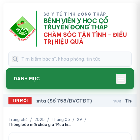
SỞ Y TẾ TỈNH ĐỒNG THÁP
BỆNH VIỆN Y HỌC CỔ
TRUYỀN ĐỒNG THÁP
CHĂM SÓC TẬN TÌNH - ĐIỀU
TRỊ HIỆU QUẢ
DANH MỤC
vi rút Hanta (Số 758/BVCTĐT)
Thông báo về vi
TIN MỚI
14:41
Trang chủ
/
2025
/
Tháng 05
/
29
/
Thông báo mời chào giá “Mua hiện vật bồi dưỡng cho Viên chức năm 2025”