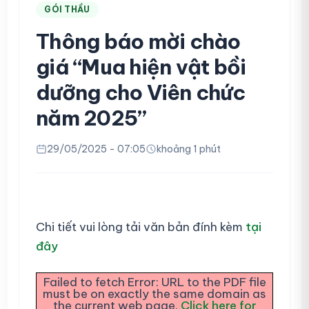
GÓI THẦU
Thông báo mời chào
giá “Mua hiện vật bồi
dưỡng cho Viên chức
năm 2025”
29/05/2025 - 07:05
khoảng 1 phút
Chi tiết vui lòng tải văn bản đính kèm
tại
đây
Failed to fetch Error: URL to the PDF file
must be on exactly the same domain as
the current web page.
Click here for