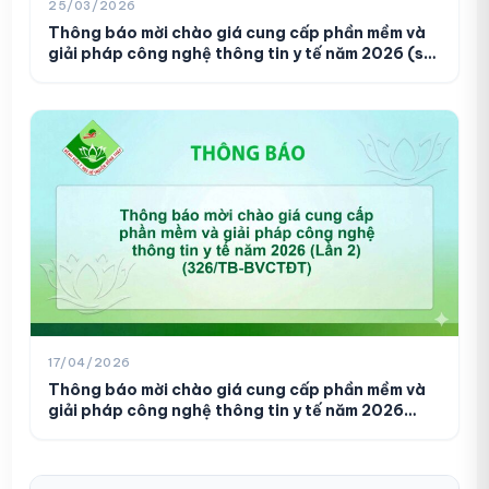
25/03/2026
Thông báo mời chào giá cung cấp phần mềm và
giải pháp công nghệ thông tin y tế năm 2026 (số
255/TB-BVCTĐT)
Danh sách người thực hành khám,
01
chữa bệnh (210/DS-BVCTĐT)
10/03/2026
Danh sách người thực hành khám
02
bệnh, chữa bệnh (138/DS-BVCTĐT)
06/02/2026
Danh sách người thực hành khám
03
bệnh, chữa bệnh (129/DS-BVCTĐT)
17/04/2026
06/02/2026
Thông báo mời chào giá cung cấp phần mềm và
giải pháp công nghệ thông tin y tế năm 2026
(Lần 2) (326/TB-BVCTĐT)
Yêu cầu báo giá vật tư xét nghiệm
Danh sách người thực hành khám
01
(Số 701/YCBG-BVCTĐT)