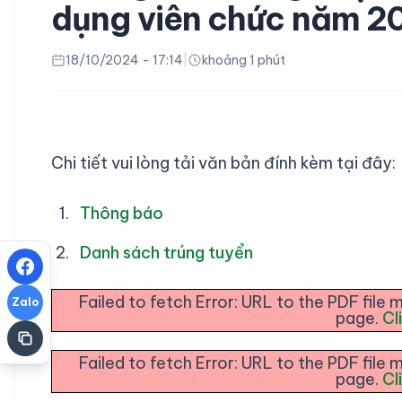
dụng viên chức năm 2
18/10/2024 - 17:14
|
khoảng 1 phút
Chi tiết vui lòng tải văn bản đính kèm tại đây:
Thông báo
Danh sách trúng tuyển
Failed to fetch Error: URL to the PDF fil
Zalo
page.
Cl
Failed to fetch Error: URL to the PDF fil
page.
Cl