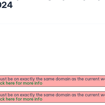
024
e must be on exactly the same domain as the current 
ick here for more info
e must be on exactly the same domain as the current 
ick here for more info