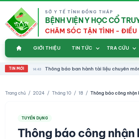
SỞ Y TẾ TỈNH ĐỒNG THÁP
BỆNH VIỆN Y HỌC CỔ TR
CHĂM SÓC TẬN TÌNH - ĐIỀU 
GIỚI THIỆU
TIN TỨC
TRA CỨU
Thông báo ban hành tài liệu chuyên môn Hướng 
TIN MỚI
14:43
Trang chủ
/
2024
/
Tháng 10
/
18
/
TUYỂN DỤNG
Thông báo công nhận k