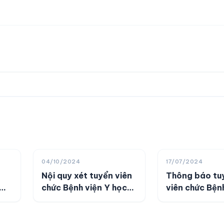
04/10/2024
17/07/2024
Nội quy xét tuyển viên
Thông báo tu
chức Bệnh viện Y học
viên chức Bện
ng
Cổ truyền Đồng Tháp
học Cổ truyề
năm 2024
Tháp năm 20
 Y