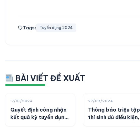
Tags:
Tuyển dụng 2024
BÀI VIẾT ĐỀ XUẤT
17/10/2024
27/09/2024
Quyết định công nhận
Thông báo triệu tập
kết quả kỳ tuyển dụng
thí sinh đủ điều kiện,
viên chức năm 2024
tiêu chuẩn dự thi vò
2 tại kỳ tuyển dụng
viên chức Bệnh viện