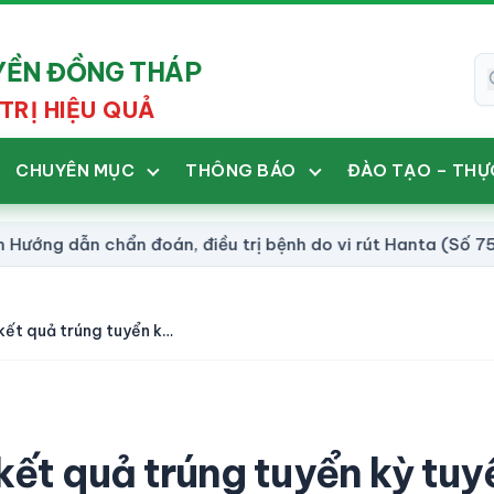
UYỀN ĐỒNG THÁP
TRỊ HIỆU QUẢ
CHUYÊN MỤC
THÔNG BÁO
ĐÀO TẠO – THỰ
dẫn chẩn đoán, điều trị bệnh do vi rút Hanta (Số 758/BV
Thông báo công nhận kết quả trúng tuyển kỳ tuyển dụng viên chức năm 2024
ết quả trúng tuyển kỳ tuy