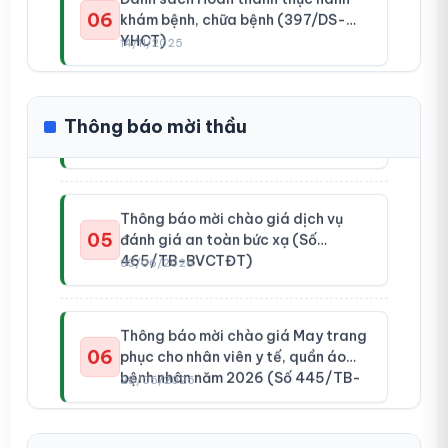
YHCT)
14/11/2025
toàn sinh học cấp II (Số 520/TB-
BVCTĐT)
Yêu cầu báo giá hóa chất, vật tư
Danh sách Hoàn thành thực hành
04
theo máy xét nghiệm (Số
07
khám bệnh, chữa bệnh (396/DS-
510/YCBG-BVCTĐT)
16/06/2026
Thông báo mời thầu
YHCT)
14/11/2025
Thông báo mời chào giá dịch vụ
Danh sách Người thực hành khám
05
đánh giá an toàn bức xạ (Số
08
bệnh, chữa bệnh
465/TB-BVCTĐT)
03/06/2026
26/08/2025
Thông báo mời chào giá May trang
Danh sách Học viên hoàn thành
06
phục cho nhân viên y tế, quần áo
09
thực hành khám bệnh, chữa bệnh
bệnh nhân năm 2026 (Số 445/TB-
28/05/2026
26/08/2025
BVCTĐT)
Thông báo mời chào giá sửa chữa
Danh sách người thực hành khám
07
hệ thống oxy cao áp (426/TB-