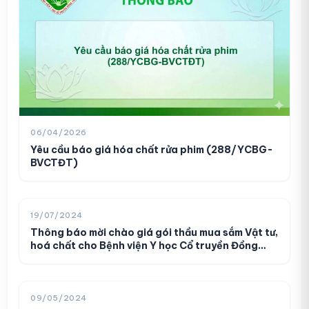
06/04/2026
Yêu cầu báo giá hóa chất rửa phim (288/YCBG-
BVCTĐT)
Danh sách người thực hành khám,
01
chữa bệnh (210/DS-BVCTĐT)
19/07/2024
10/03/2026
Thông báo mời chào giá gói thầu mua sắm Vật tư,
hoá chất cho Bệnh viện Y học Cổ truyền Đồng
Tháp
Danh sách người thực hành khám
02
bệnh, chữa bệnh (138/DS-BVCTĐT)
09/05/2024
06/02/2026