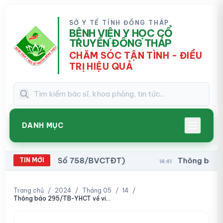
SỞ Y TẾ TỈNH ĐỒNG THÁP
BỆNH VIỆN Y HỌC CỔ
TRUYỀN ĐỒNG THÁP
CHĂM SÓC TẬN TÌNH - ĐIỀU
TRỊ HIỆU QUẢ
DANH MỤC
 Hanta (Số 758/BVCTĐT)
Thông báo về việc ba
TIN MỚI
14:41
Trang chủ
/
2024
/
Tháng 05
/
14
/
Thông báo 295/TB-YHCT về việc mời báo giá sửa chữa máy siêu âm điều trị, máy nén ép trị liệu và máy đo điện tim