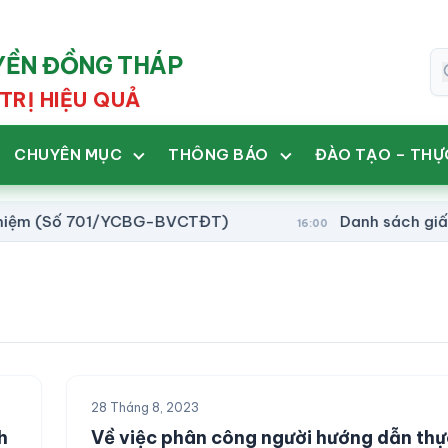
UYỀN ĐỒNG THÁP
TRỊ HIỆU QUẢ
CHUYÊN MỤC
THÔNG BÁO
ĐÀO TẠO – THỰ
(Số 701/YCBG-BVCTĐT)
Danh sách giấy chứng
16:00
28 Tháng 8, 2023
h
Về việc phân công người hướng dẫn th