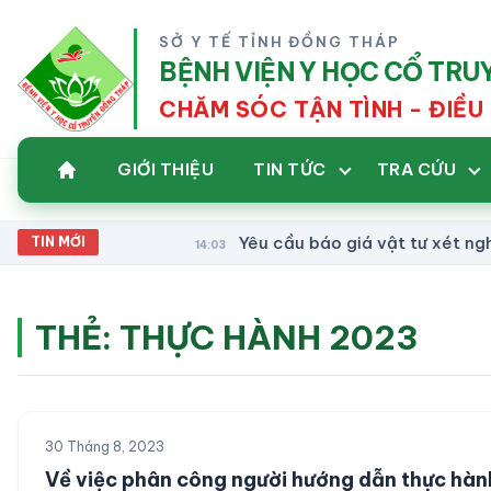
SỞ Y TẾ TỈNH ĐỒNG THÁP
BỆNH VIỆN Y HỌC CỔ TR
CHĂM SÓC TẬN TÌNH - ĐIỀU 
GIỚI THIỆU
TIN TỨC
TRA CỨU
Yêu cầu báo giá vật tư xét nghiệm 
TIN MỚI
14:03
THẺ:
THỰC HÀNH 2023
30 Tháng 8, 2023
Về việc phân công người hướng dẫn thực hàn