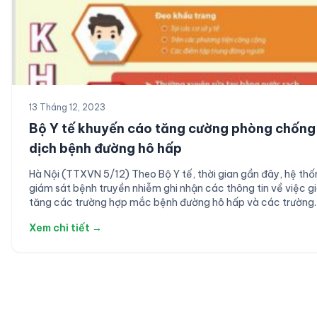
13 Tháng 12, 2023
Bộ Y tế khuyến cáo tăng cường phòng chống
dịch bệnh đường hô hấp
Hà Nội (TTXVN 5/12) Theo Bộ Y tế, thời gian gần đây, hệ th
giám sát bệnh truyền nhiễm ghi nhận các thông tin về việc g
tăng các trường hợp mắc bệnh đường hô hấp và các trường
hợp mắc cúm A/H5N1, COVID-19 tại một số quốc gia như:
Xem chi tiết →
Trung Quốc, Malaysia, Singapore, Campuchia… […]