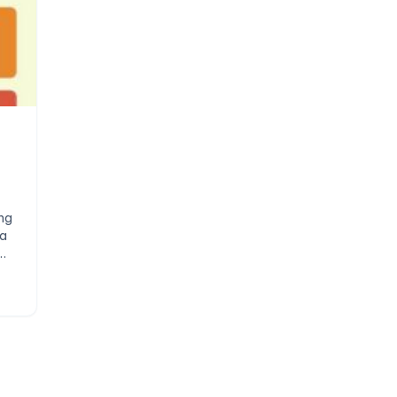
ống
ia