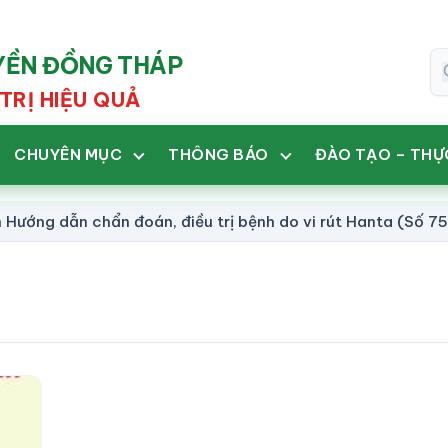
UYỀN ĐỒNG THÁP
TRỊ HIỆU QUẢ
CHUYÊN MỤC
THÔNG BÁO
ĐÀO TẠO – THỰ
ẫn chẩn đoán, điều trị bệnh do vi rút Hanta (Số 758/BVC