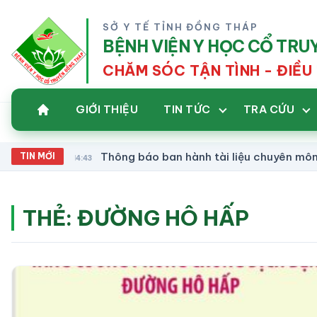
SỞ Y TẾ TỈNH ĐỒNG THÁP
BỆNH VIỆN Y HỌC CỔ TR
CHĂM SÓC TẬN TÌNH - ĐIỀU 
GIỚI THIỆU
TIN TỨC
TRA CỨU
Thông báo ban hành tài liệu chuyên môn Hướng d
TIN MỚI
14:43
THẺ:
ĐƯỜNG HÔ HẤP