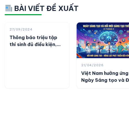
BÀI VIẾT ĐỀ XUẤT
27/09/2024
Thông báo triệu tập
thí sinh đủ điều kiện,
tiêu chuẩn dự thi vòng
2 tại kỳ tuyển dụng
viên chức Bệnh viện Y
21/04/2026
học cổ truyền năm
Việt Nam hưởng ứng
2024
Ngày Sáng tạo và Đ
mới sáng tạo thế giớ
21/4/2026