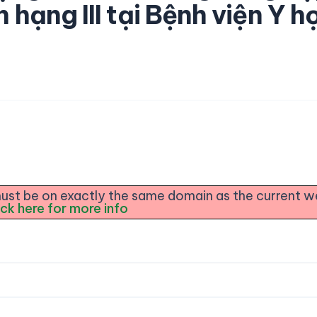
n hạng III tại Bệnh viện Y h
e must be on exactly the same domain as the current 
ick here for more info