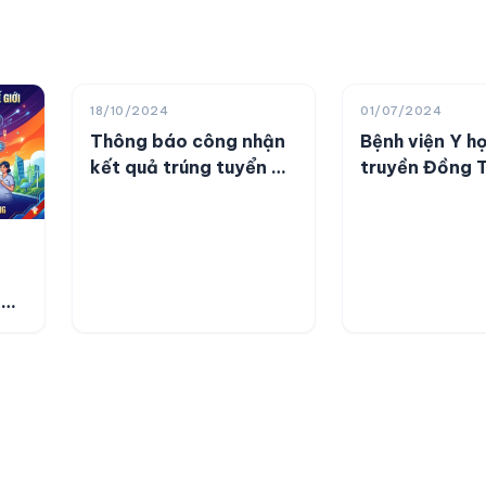
18/10/2024
01/07/2024
Thông báo công nhận
Bệnh viện Y h
kết quả trúng tuyển kỳ
truyền Đồng 
tuyển dụng viên chức
công bố cơ s
năm 2024
bệnh, chữa b
ứng yêu cầu l
hướng dẫn th
(CV 287)
ổi
i