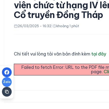
viên chức từ hạng IV lê
Cổ truyền Đồng Tháp
26/03/2025 - 16:32
|
khoảng 1 phút
Chi tiết vui lòng tải văn bản đính kèm
tại đây
Failed to fetch Error: URL to the PDF fil
page.
Cl
Zalo