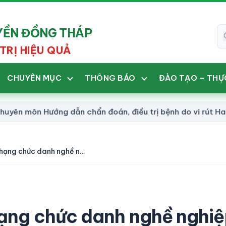
UYỀN ĐỒNG THÁP
TRỊ HIỆU QUẢ
CHUYÊN MỤC
THÔNG BÁO
ĐÀO TẠO – THỰ
môn Hướng dẫn chẩn đoán, điều trị bệnh do vi rút Hanta (
Kết quả kỳ xét thăng hạng chức danh nghề nghiệp viên chức từ hạng IV lên hạng III tại Bệnh viện Y học Cổ truyền Đồng Tháp
hạng chức danh nghề nghi