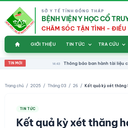
SỞ Y TẾ TỈNH ĐỒNG THÁP
BỆNH VIỆN Y HỌC CỔ TR
CHĂM SÓC TẬN TÌNH - ĐIỀU 
GIỚI THIỆU
TIN TỨC
TRA CỨU
Thông báo ban hành tài liệu chuyên 
TIN MỚI
14:43
Trang chủ
/
2025
/
Tháng 03
/
26
/
TIN TỨC
Kết quả kỳ xét thăng 