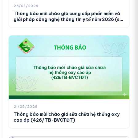
25/03/2026
Thông báo mời chào giá cung cấp phần mềm và
giải pháp công nghệ thông tin y tế năm 2026 (số
255/TB-BVCTĐT)
Danh sách người thực hành khám,
01
chữa bệnh (210/DS-BVCTĐT)
10/03/2026
Danh sách người thực hành khám
21/05/2026
02
bệnh, chữa bệnh (138/DS-BVCTĐT)
Thông báo mời chào giá sửa chữa hệ thống oxy
06/02/2026
cao áp (426/TB-BVCTĐT)