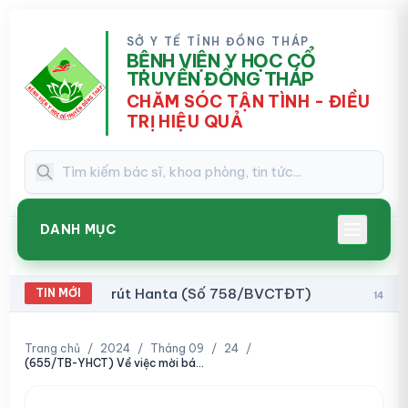
SỞ Y TẾ TỈNH ĐỒNG THÁP
BỆNH VIỆN Y HỌC CỔ
TRUYỀN ĐỒNG THÁP
CHĂM SÓC TẬN TÌNH - ĐIỀU
TRỊ HIỆU QUẢ
DANH MỤC
o vi rút Hanta (Số 758/BVCTĐT)
Thông báo về
TIN MỚI
14:41
Trang chủ
/
2024
/
Tháng 09
/
24
/
(655/TB-YHCT) Về việc mời báo giá sửa chữa máy siêu âm điều trị và máy xung điện trung tần